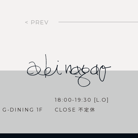
< PREV
18:00-19:30 [L.O]
-DINING 1F
CLOSE 不定休