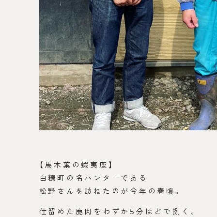
【馬木葉の蝦夷鹿】
白糠町の名ハンターである
松野さんを訪ねたのが今年の春頃。
仕留めた鹿肉をわずか5分ほどで捌く、