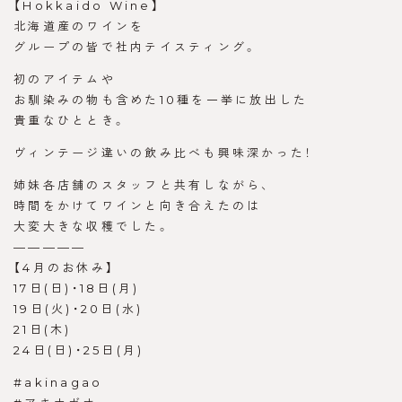
【Hokkaido Wine】
北海道産のワインを
グループの皆で社内テイスティング。
初のアイテムや
お馴染みの物も含めた10種を一挙に放出した
貴重なひととき。
ヴィンテージ違いの飲み比べも興味深かった！
姉妹各店舗のスタッフと共有しながら、
時間をかけてワインと向き合えたのは
大変大きな収穫でした。
—————
【4月のお休み】
17日(日)・18日(月)
19日(火)・20日(水)
21日(木)
24日(日)・25日(月)
#akinagao