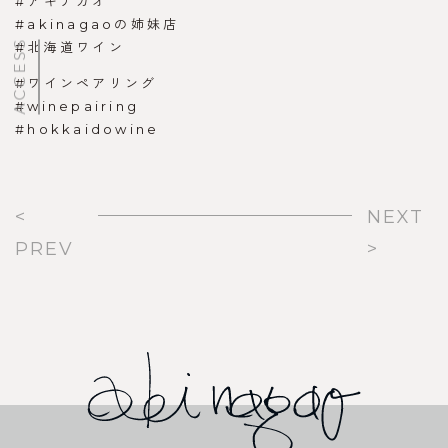
#アキナガオ
#akinagaoの姉妹店
ACCESS
#北海道ワイン
#ワインペアリング
#winepairing
#hokkaidowine
<
NEXT
PREV
>