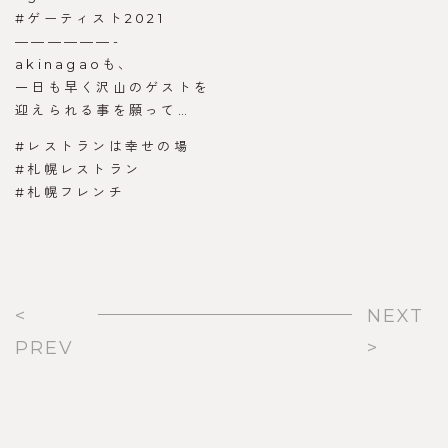
#ゲーティスト2021
——————-
akinagaoも、
一日も早く沢山のゲストを
迎えられる事を願って…
#レストランは幸せの場
#札幌レストラン
#札幌フレンチ
<
NEXT
PREV
>